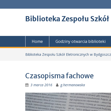
Skip
to
content
Biblioteka Zespołu Szkół
Home
Godziny otwarcia biblioteki
Biblioteka Zespołu Szkół Eletronicznych w Bydgoszc
Czasopisma fachowe
3 marca 2016
g.hermanowska